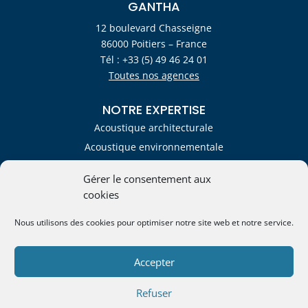
GANTHA
12 boulevard Chasseigne
86000 Poitiers – France
Tél : +33 (5) 49 46 24 01
Toutes nos agences
NOTRE EXPERTISE
Acoustique architecturale
Acoustique environnementale
Acoustique industrielle
Gérer le consentement aux
Mécanique des fluides
cookies
Qualité de l'air intérieur
Nous utilisons des cookies pour optimiser notre site web et notre service.
Suivez-nous

Restez informé !
Accepter

Nos valeurs

Refuser