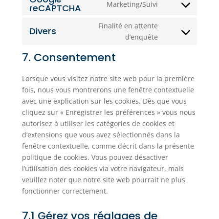
Marketing/Suivi
reCAPTCHA
editor
Consent
service
to
google-
Finalité en attente
Divers
service
fonts
Consent
d’enquête
google-
to
recaptcha
7. Consentement
service
divers
Lorsque vous visitez notre site web pour la première
fois, nous vous montrerons une fenêtre contextuelle
avec une explication sur les cookies. Dès que vous
cliquez sur « Enregistrer les préférences » vous nous
autorisez à utiliser les catégories de cookies et
d’extensions que vous avez sélectionnés dans la
fenêtre contextuelle, comme décrit dans la présente
politique de cookies. Vous pouvez désactiver
l’utilisation des cookies via votre navigateur, mais
veuillez noter que notre site web pourrait ne plus
fonctionner correctement.
7.1 Gérez vos réglages de