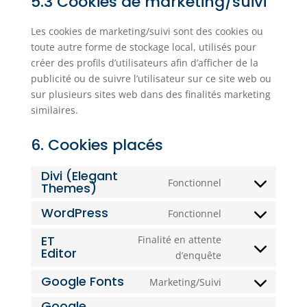
5.3 Cookies de marketing/suivi
Les cookies de marketing/suivi sont des cookies ou
toute autre forme de stockage local, utilisés pour
créer des profils d’utilisateurs afin d’afficher de la
publicité ou de suivre l’utilisateur sur ce site web ou
sur plusieurs sites web dans des finalités marketing
similaires.
6. Cookies placés
Divi (Elegant
Fonctionnel
Themes)
Consent
to
WordPress
Fonctionnel
Consent
service
to
divi-
ET
Finalité en attente
Editor
service
(elegant-
Consent
d’enquête
wordpress
themes)
to
Google Fonts
Marketing/Suivi
service
Consent
et-
Google
to