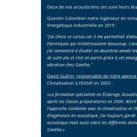
Deux de nos acousticiens ont suivi leurs étu
Quentin Colombier notre ingénieur en simu
énergétique industrielle en 2019 :
“
J’ai choisi ce cursus car il me permettait d’ab
thermiques qui m’intéressaient beaucoup. L’ac
j’ai commencé à étudier en deuxième année les 
de suite plu et c’est en partie grâce à cet ens
vibration chez Gantha.”
David Guérin, responsable de notre agence
Climatisation à l’ENSIP en 2003 :
«La formation spécialiste en Éclairage, Acoust
après les classes préparatoires en 2000. Attiré
l’approche combinée avec la climatisation et l’
d’ingénieurs en acoustique. J’ai toujours gardé
acoustique mais aussi entre les différents doma
Gantha.»