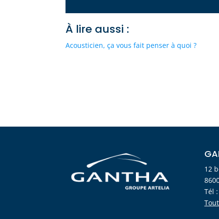
À lire aussi :
Acousticien, ça vous fait penser à quoi ?
GA
12 b
8600
Tél 
Tout