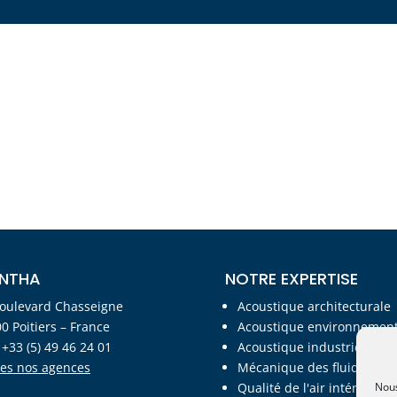
NTHA
NOTRE EXPERTISE
oulevard Chasseigne
Acoustique architecturale
0 Poitiers – France
Acoustique environnement
: +33 (5) 49 46 24 01
Acoustique industrielle
es nos agences
Mécanique des fluides
Nous
Qualité de l'air intérieur