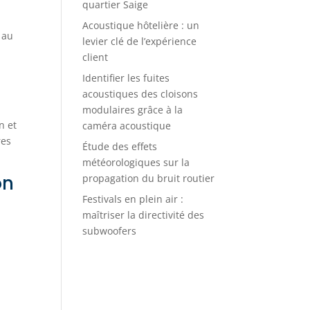
quartier Saige
Acoustique hôtelière : un
 au
levier clé de l’expérience
client
s
Identifier les fuites
acoustiques des cloisons
modulaires grâce à la
n et
caméra acoustique
res
Étude des effets
météorologiques sur la
on
propagation du bruit routier
Festivals en plein air :
maîtriser la directivité des
subwoofers
e