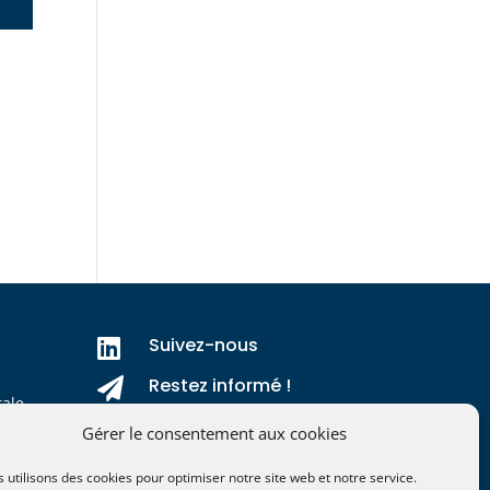
Suivez-nous

Restez informé !

ale
Nos valeurs

Gérer le consentement aux cookies
 utilisons des cookies pour optimiser notre site web et notre service.