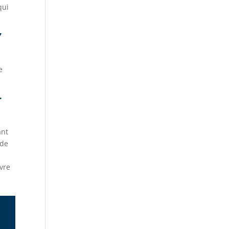
qui
Y
e
r
ant
 de
uvre