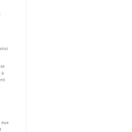
,
s
ainsi
ise
x à
ent
e eux
t